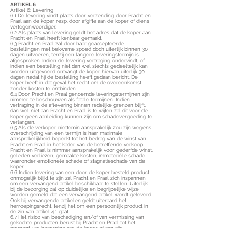
ARTIKEL 6
Artikel 6: Levering
6.1 De levering vindt plaats door verzending door Pracht en
Praal aan de koper resp. door afgifte aan de koper of diens
vertegenwoordiger.
6.2 Als plaats van levering geldt het adres dat de koper aan
Pracht en Praal heeft kenbaar gemaakt.
6.3 Pracht en Praal zal door haar geaccepteerde
bestellingen met bekwame spoed doch uiterlijk binnen 30
dagen uitvoeren, tenzij een langere leveringstermijn is
afgesproken. Indien de levering vertraging ondervindt, of
indien een bestelling niet dan wel slechts gedeeltelijk kan
worden uitgevoerd ontvangt de koper hiervan uiterlijk 30
dagen nadat hij de bestelling heeft gedaan bericht. De
koper heeft in dat geval het recht om de overeenkomst
zonder kosten te ontbinden.
6.4 Door Pracht en Praal genoemde leveringstermijnen zijn
nimmer te beschouwen als fatale termijnen. Indien
vertraging in de aflevering binnen redelijke grenzen blijft,
dan wel niet aan Pracht en Praal is te wijten zal dit voor de
koper geen aanleiding kunnen zijn om schadevergoeding te
verlangen.
6.5 Als de verkoper niettemin aansprakelijk zou zijn wegens
overschrijding van een termijn is haar maximale
aansprakelijkheid beperkt tot het bedrag van de winst van
Pracht en Praal in het kader van de betreffende verkoop.
Pracht en Praal is nimmer aansprakelijk voor gederfde winst,
geleden verliezen, gemaakte kosten, immateriële schade
waaronder emotionele schade of stagnatieschade van de
koper.
6.6 Indien levering van een door de koper besteld product
onmogelijk blijkt te zijn zal Pracht en Praal zich inspannen
om een vervangend artikel beschikbaar te stellen. Uiterlijk
bij de bezorging zal op duidelijke en begrijpelijke wijze
worden gemeld dat een vervangend artikel wordt geleverd.
Ook bij vervangende artikelen geldt uiteraard het
herroepingsrecht, tenzij het om een persoonlijk product in
de zin van artikel 4.1 gaat.
6.7 Het risico van beschadiging en/of van vermissing van
gekochte producten berust bij Pracht en Praal tot het