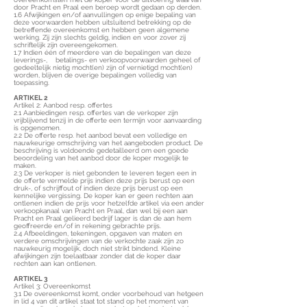
door Pracht en Praal een beroep wordt gedaan op derden.
1.6 Afwijkingen en/of aanvullingen op enige bepaling van
deze voorwaarden hebben uitsluitend betrekking op de
betreffende overeenkomst en hebben geen algemene
werking. Zij zijn slechts geldig, indien en voor zover zij
schriftelijk zijn overeengekomen.
1.7 Indien één of meerdere van de bepalingen van deze
leverings-, betalings- en verkoopvoorwaarden geheel of
gedeeltelijk nietig mocht(en) zijn of vernietigd mocht(en)
worden, blijven de overige bepalingen volledig van
toepassing.
ARTIKEL 2
Artikel 2: Aanbod resp. offertes
2.1 Aanbiedingen resp. offertes van de verkoper zijn
vrijblijvend tenzij in de offerte een termijn voor aanvaarding
is opgenomen.
2.2 De offerte resp. het aanbod bevat een volledige en
nauwkeurige omschrijving van het aangeboden product. De
beschrijving is voldoende gedetailleerd om een goede
beoordeling van het aanbod door de koper mogelijk te
maken.
2.3 De verkoper is niet gebonden te leveren tegen een in
de offerte vermelde prijs indien deze prijs berust op een
druk-, of schrijffout of indien deze prijs berust op een
kennelijke vergissing. De koper kan er geen rechten aan
ontlenen indien de prijs voor hetzelfde artikel via een ander
verkoopkanaal van Pracht en Praal, dan wel bij een aan
Pracht en Praal gelieerd bedrijf lager is dan de aan hem
geoffreerde en/of in rekening gebrachte prijs.
2.4 Afbeeldingen, tekeningen, opgaven van maten en
verdere omschrijvingen van de verkochte zaak zijn zo
nauwkeurig mogelijk, doch niet strikt bindend. Kleine
afwijkingen zijn toelaatbaar zonder dat de koper daar
rechten aan kan ontlenen.
ARTIKEL 3
Artikel 3: Overeenkomst
3.1 De overeenkomst komt, onder voorbehoud van hetgeen
in lid 4 van dit artikel staat tot stand op het moment van