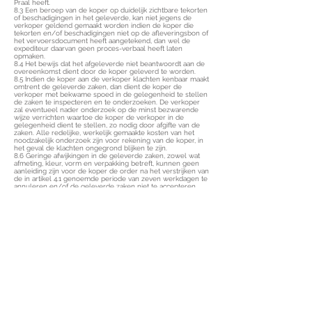
Praal heeft.
8.3 Een beroep van de koper op duidelijk zichtbare tekorten
of beschadigingen in het geleverde, kan niet jegens de
verkoper geldend gemaakt worden indien de koper die
tekorten en/of beschadigingen niet op de afleveringsbon of
het vervoersdocument heeft aangetekend, dan wel de
expediteur daarvan geen proces-verbaal heeft laten
opmaken.
8.4 Het bewijs dat het afgeleverde niet beantwoordt aan de
overeenkomst dient door de koper geleverd te worden.
8.5 Indien de koper aan de verkoper klachten kenbaar maakt
omtrent de geleverde zaken, dan dient de koper de
verkoper met bekwame spoed in de gelegenheid te stellen
de zaken te inspecteren en te onderzoeken. De verkoper
zal eventueel nader onderzoek op de minst bezwarende
wijze verrichten waartoe de koper de verkoper in de
gelegenheid dient te stellen, zo nodig door afgifte van de
zaken. Alle redelijke, werkelijk gemaakte kosten van het
noodzakelijk onderzoek zijn voor rekening van de koper, in
het geval de klachten ongegrond blijken te zijn.
8.6 Geringe afwijkingen in de geleverde zaken, zowel wat
afmeting, kleur, vorm en verpakking betreft, kunnen geen
aanleiding zijn voor de koper de order na het verstrijken van
de in artikel 4.1 genoemde periode van zeven werkdagen te
annuleren en/of de geleverde zaken niet te accepteren
dan wel van de verkoper schadevergoeding te vorderen.
Hetzelfde geldt terzake van modificaties door de
leverancier/fabrikant van wie de verkoper zijn zaken
betrekt, voor zover de veranderingen de zaken niet
wezenlijk aantast 8.7 Ook tijdig ingediende reclames zullen
niet in behandeling worden genomen, indien blijkt dat
derden iets aan de door de verkoper geleverde zaken
hebben veranderd dan wel gerepareerd.
ARTIKEL 9
Artikel 9: Overmacht
9.1 Onder overmacht wordt verstaan: iedere situatie waarin
de verkoper haar verplichtingen of een deel daarvan niet
kan nakomen als gevolg van omstandigheden gelegen
buiten de schuld van de verkoper en welke
omstandigheden evenmin op grond van de wet of een door