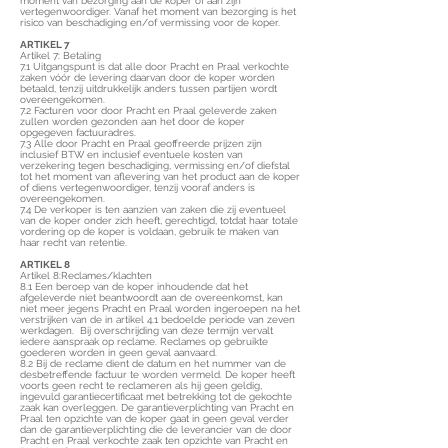
moment van bezorging aan de koper of aan zijn
vertegenwoordiger. Vanaf het moment van bezorging is het
risico van beschadiging en/of vermissing voor de koper.
ARTIKEL 7
Artikel 7: Betaling
7.1 Uitgangspunt is dat alle door Pracht en Praal verkochte
zaken vóór de levering daarvan door de koper worden
betaald, tenzij uitdrukkelijk anders tussen partijen wordt
overeengekomen.
7.2 Facturen voor door Pracht en Praal geleverde zaken
zullen worden gezonden aan het door de koper
opgegeven factuuradres.
7.3 Alle door Pracht en Praal geoffreerde prijzen zijn
inclusief BTW en inclusief eventuele kosten van
verzekering tegen beschadiging, vermissing en/of diefstal
tot het moment van aflevering van het product aan de koper
of diens vertegenwoordiger, tenzij vooraf anders is
overeengekomen.
7.4 De verkoper is ten aanzien van zaken die zij eventueel
van de koper onder zich heeft, gerechtigd, totdat haar totale
vordering op de koper is voldaan, gebruik te maken van
haar recht van retentie.
ARTIKEL 8
Artikel 8:Reclames/klachten
8.1 Een beroep van de koper inhoudende dat het
afgeleverde niet beantwoordt aan de overeenkomst, kan
niet meer jegens Pracht en Praal worden ingeroepen na het
verstrijken van de in artikel 4.1 bedoelde periode van zeven
werkdagen. Bij overschrijding van deze termijn vervalt
iedere aanspraak op reclame. Reclames op gebruikte
goederen worden in geen geval aanvaard.
8.2 Bij de reclame dient de datum en het nummer van de
desbetreffende factuur te worden vermeld. De koper heeft
voorts geen recht te reclameren als hij geen geldig,
ingevuld garantiecertificaat met betrekking tot de gekochte
zaak kan overleggen. De garantieverplichting van Pracht en
Praal ten opzichte van de koper gaat in geen geval verder
dan de garantieverplichting die de leverancier van de door
Pracht en Praal verkochte zaak ten opzichte van Pracht en