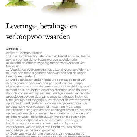
Leverings-, betalings- en
verkoopvoorwaarden
ARTIKEL 1
Artikel 1: Toepasselijkheid
1.1 Op alle overeenkomsten die met Pracht en Praal, hierna
ook te noemen de verkoper worden gesloten zijn
uitsluitend de onderhavige algemene voorwaarden van
toepassing.
1.2 Voordat de overeenkomst op afstand wordt gesloten is
de tekst van deze algemene voorwaarden aan de koper
beschikbaar gesteld.
1.3 Dat beschikbaar stellen gebeurt doordat de tekst van
deze algemene voorwaarden per post, dan wel langs
elektronische weg aan de consument ter beschikking wordt
gesteld en in het laatste geval op zodanige wijze dat deze
door de consument op een eenvoudige manier kan worden
opgeslagen op een duurzame gegevensdrager. Indien dit
redelijkerwijs niet mogelijk is, zal voordat de overeenkomst
op afstand wordt gesloten, worden aangegeven waar van
de algemene voorwaarden van Pracht en Praal langs
elektronische weg kan worden kennisgenomen en dat deze
op verzoek van de consument langs elektronische weg of
op andere wijze kosteloos zullen worden toegezonden.
1.4 De toepasselijkheid van de eventuele leverings- of
betalings-voorwaarden, dan wel andere algemene
voorwaarden van de koper van Pracht en Praal wordt
uitdrukkelijk van de hand gewezen.
1.5 Deze voorwaarden zijn eveneens van toepassing op
overeenkomsten met de koper voor de uitvoering waarvan