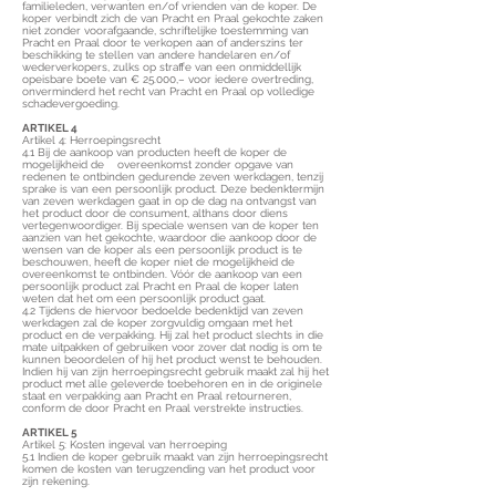
familieleden, verwanten en/of vrienden van de koper. De
koper verbindt zich de van Pracht en Praal gekochte zaken
niet zonder voorafgaande, schriftelijke toestemming van
Pracht en Praal door te verkopen aan of anderszins ter
beschikking te stellen van andere handelaren en/of
wederverkopers, zulks op straffe van een onmiddellijk
opeisbare boete van € 25.000,– voor iedere overtreding,
onverminderd het recht van Pracht en Praal op volledige
schadevergoeding.
ARTIKEL 4
Artikel 4: Herroepingsrecht
4.1 Bij de aankoop van producten heeft de koper de
mogelijkheid de overeenkomst zonder opgave van
redenen te ontbinden gedurende zeven werkdagen, tenzij
sprake is van een persoonlijk product. Deze bedenktermijn
van zeven werkdagen gaat in op de dag na ontvangst van
het product door de consument, althans door diens
vertegenwoordiger. Bij speciale wensen van de koper ten
aanzien van het gekochte, waardoor die aankoop door de
wensen van de koper als een persoonlijk product is te
beschouwen, heeft de koper niet de mogelijkheid de
overeenkomst te ontbinden. Vóór de aankoop van een
persoonlijk product zal Pracht en Praal de koper laten
weten dat het om een persoonlijk product gaat.
4.2 Tijdens de hiervoor bedoelde bedenktijd van zeven
werkdagen zal de koper zorgvuldig omgaan met het
product en de verpakking. Hij zal het product slechts in die
mate uitpakken of gebruiken voor zover dat nodig is om te
kunnen beoordelen of hij het product wenst te behouden.
Indien hij van zijn herroepingsrecht gebruik maakt zal hij het
product met alle geleverde toebehoren en in de originele
staat en verpakking aan Pracht en Praal retourneren,
conform de door Pracht en Praal verstrekte instructies.
ARTIKEL 5
Artikel 5: Kosten ingeval van herroeping
5.1 Indien de koper gebruik maakt van zijn herroepingsrecht
komen de kosten van terugzending van het product voor
zijn rekening.