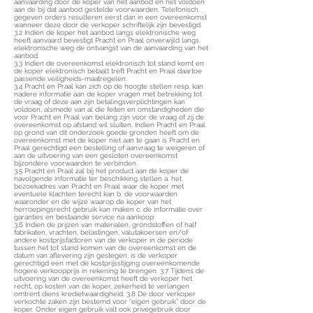
aanvaarding door de koper van het aanbod en het voldoen
aan de bij dat aanbod gestelde voorwaarden. Telefonisch
gegeven orders resulteren eerst dan in een overeenkomst
wanneer deze door de verkoper schriftelijk zijn bevestigd.
3.2 Indien de koper het aanbod langs elektronische weg
heeft aanvaard bevestigt Pracht en Praal onverwijld langs
elektronische weg de ontvangst van de aanvaarding van het
aanbod.
3.3 Indien de overeenkomst elektronisch tot stand komt en
de koper elektronisch betaalt treft Pracht en Praal daartoe
passende veiligheids-maatregelen.
3.4 Pracht en Praal kan zich op de hoogte stellen resp. kan
nadere informatie aan de koper vragen met betrekking tot
de vraag of deze aan zijn betalingsverplichtingen kan
voldoen, alsmede van al die feiten en omstandigheden die
voor Pracht en Praal van belang zijn voor de vraag of zij de
overeenkomst op afstand wil sluiten. Indien Pracht en Praal
op grond van dit onderzoek goede gronden heeft om de
overeenkomst met de koper niet aan te gaan is Pracht en
Praal gerechtigd een bestelling of aanvraag te weigeren of
aan de uitvoering van een gesloten overeenkomst
bijzondere voorwaarden te verbinden.
3.5 Pracht en Praal zal bij het product aan de koper de
navolgende informatie ter beschikking stellen a. het
bezoekadres van Pracht en Praal waar de koper met
eventuele klachten terecht kan b. de voorwaarden
waaronder en de wijze waarop de koper van het
herroepingsrecht gebruik kan maken c. de informatie over
garanties en bestaande service na aankoop
3.6 Indien de prijzen van materialen, grondstoffen of half
fabrikaten, vrachten, belastingen, valutakoersen en/of
andere kostprijsfactoren van de verkoper in de periode
tussen het tot stand komen van de overeenkomst en de
datum van aflevering zijn gestegen, is de verkoper
gerechtigd een met de kostprijsstijging overeenkomende
hogere verkoopprijs in rekening te brengen. 3.7 Tijdens de
uitvoering van de overeenkomst heeft de verkoper het
recht, op kosten van de koper, zekerheid te verlangen
omtrent diens kredietwaardigheid. 3.8 De door verkoper
verkochte zaken zijn bestemd voor “eigen gebruik” door de
koper. Onder eigen gebruik valt ook privégebruik door